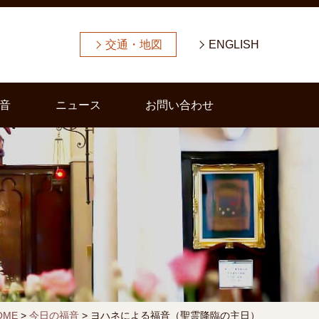
交通・地図
ENGLISH
音
ニュース
お問い合わせ
OME
>
今日の福音
>
ヨハネによる福音（聖霊降臨の主日）