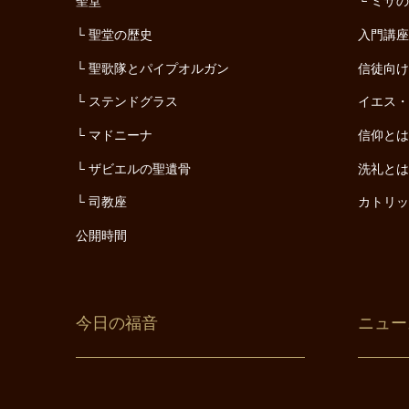
聖堂
ミサ
聖堂の歴史
入門講
聖歌隊とパイプオルガン
信徒向
ステンドグラス
イエス
マドニーナ
信仰と
ザビエルの聖遺骨
洗礼と
司教座
カトリ
公開時間
今日の福音
ニュー