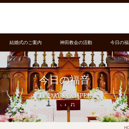
結婚式のご案内
神田教会の活動
今日の福
今日の福音
TODAY'S GOSPEL
H