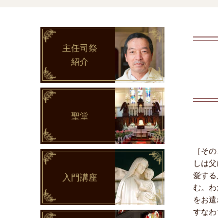
主任司祭
紹介
聖堂
［その
しは父
愛する
入門講座
む。わ
をお遣
すなわ