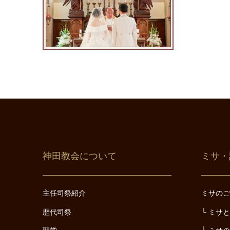
神田教会について
ミサ・
主任司祭紹介
ミサの
歴代司祭
ミサ