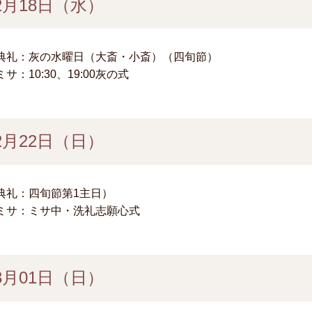
2月18日（水）
典礼：灰の水曜日（大斎・小斎）（四旬節）
ミサ：10:30、19:00灰の式
2月22日（日）
典礼：四旬節第1主日）
ミサ：ミサ中・洗礼志願心式
3月01日（日）