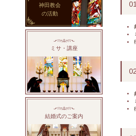
0
神田教会
の活動
ミサ・講座
0
結婚式のご案内