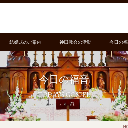
結婚式のご案内
神田教会の活動
今日の福
今日の福音
TODAY'S GOSPEL
H