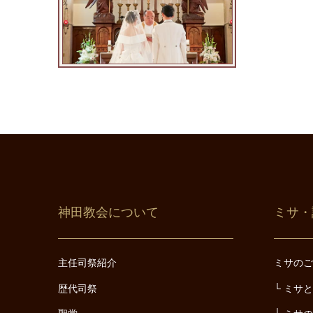
神田教会について
ミサ・
主任司祭紹介
ミサの
歴代司祭
ミサ