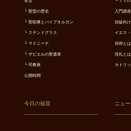
聖堂
ミサ
聖堂の歴史
入門講
聖歌隊とパイプオルガン
信徒向
ステンドグラス
イエス
マドニーナ
信仰と
ザビエルの聖遺骨
洗礼と
司教座
カトリ
公開時間
今日の福音
ニュー