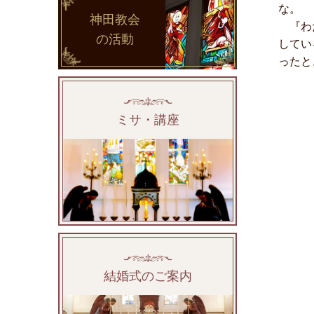
な。
神田教会
『わた
の活動
してい
ったと
ミサ・講座
結婚式のご案内