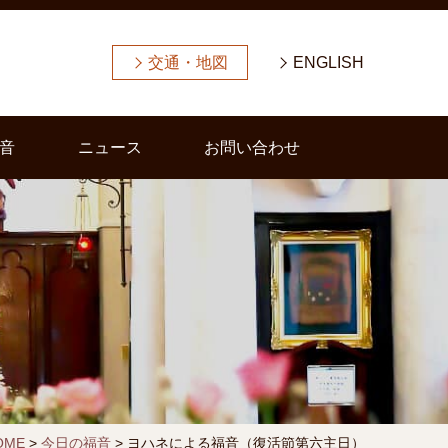
交通・地図
ENGLISH
音
ニュース
お問い合わせ
OME
>
今日の福音
>
ヨハネによる福音（復活節第六主日）