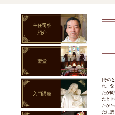
主任司祭
紹介
聖堂
[その
れ、父
たが聞
入門講座
たとき
たがた
たに残