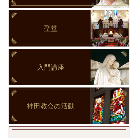
聖堂
入門講座
神田教会
の活動