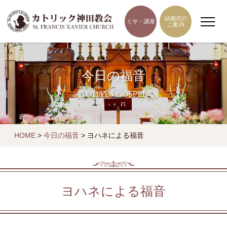
結婚式の
ミサ・講座
ご案内
今日の福音
TODAY'S GOSPEL
HOME
>
今日の福音
>
ヨハネによる福音
ヨハネによる福音