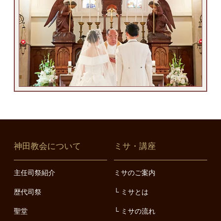
神田教会について
ミサ・講座
主任司祭紹介
ミサのご案内
歴代司祭
ミサとは
聖堂
ミサの流れ