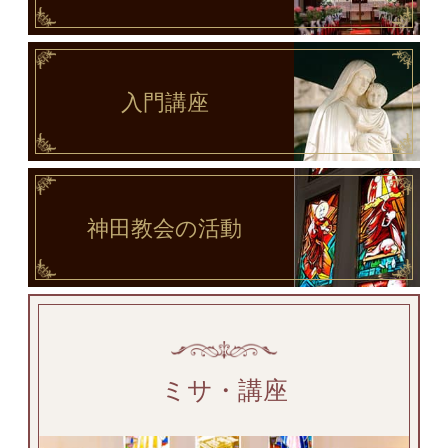
入門講座
神田教会
の活動
ミサ・講座