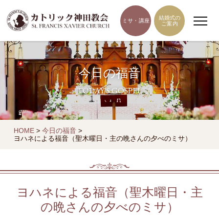
結婚式の
ミサ・講座
ご案内
今日の福音
TODAY'S GOSPEL
HOME
>
今日の福音
>
ヨハネによる福音（聖木曜日・主の晩さんの夕べのミサ）
ヨハネによる福音（聖木曜日・主
の晩さんの夕べのミサ）