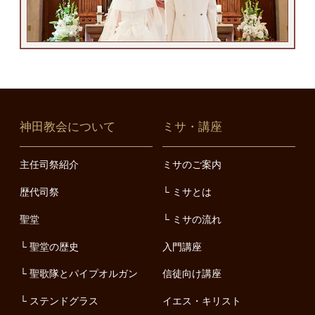
神田教会について
ミサ・講座
主任司祭紹介
ミサのご案内
歴代司祭
ミサとは
聖堂
ミサの流れ
聖堂の歴史
入門講座
聖歌隊とパイプオルガン
信徒向け講座
ステンドグラス
イエス・キリスト