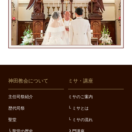
神田教会について
ミサ・講座
主任司祭紹介
ミサのご案内
歴代司祭
ミサとは
聖堂
ミサの流れ
聖堂の歴史
入門講座