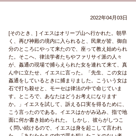
2022年04月03日
[そのとき、] イエスはオリーブ山へ行かれた。朝早
く、再び神殿の境内に入られると、民衆が皆、御自
分のところにやって来たので、座って教え始められ
た。そこへ、律法学者たちやファリサイ派の人々
が、姦通の現場で捕らえられた女を連れて来て、真
ん中に立たせ、イエスに言った。「先生、この女は
姦通をしているときに捕まりました。こういう女は
石で打ち殺せと、モーセは律法の中で命じていま
す。ところで、あなたはどうお考えになります
か。」イエスを試して、訴える口実を得るために、
こう言ったのである。イエスはかがみ込み、指で地
面に何か書き始められた。 しかし、彼らがしつこ
く問い続けるので、イエスは身を起こして言われ
た。「あなたたちの中で罪を犯したことのない者