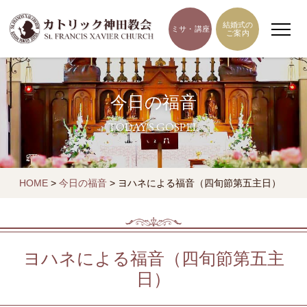
結婚式の
ミサ・講座
ご案内
今日の福音
TODAY'S GOSPEL
HOME
>
今日の福音
>
ヨハネによる福音（四旬節第五主日）
ヨハネによる福音（四旬節第五主
日）