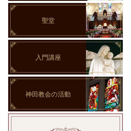
聖堂
入門講座
神田教会
の活動