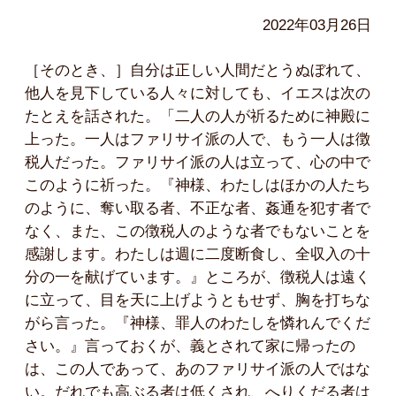
2022年03月26日
［そのとき、］自分は正しい人間だとうぬぼれて、
他人を見下している人々に対しても、イエスは次の
たとえを話された。「二人の人が祈るために神殿に
上った。一人はファリサイ派の人で、もう一人は徴
税人だった。ファリサイ派の人は立って、心の中で
このように祈った。『神様、わたしはほかの人たち
のように、奪い取る者、不正な者、姦通を犯す者で
なく、また、この徴税人のような者でもないことを
感謝します。わたしは週に二度断食し、全収入の十
分の一を献げています。』ところが、徴税人は遠く
に立って、目を天に上げようともせず、胸を打ちな
がら言った。『神様、罪人のわたしを憐れんでくだ
さい。』言っておくが、義とされて家に帰ったの
は、この人であって、あのファリサイ派の人ではな
い。だれでも高ぶる者は低くされ、へりくだる者は