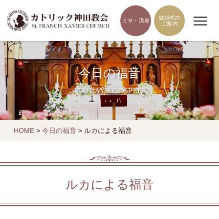
結婚式の
ミサ・講座
ご案内
今日の福音
TODAY'S GOSPEL
HOME
>
今日の福音
>
ルカによる福音
ルカによる福音