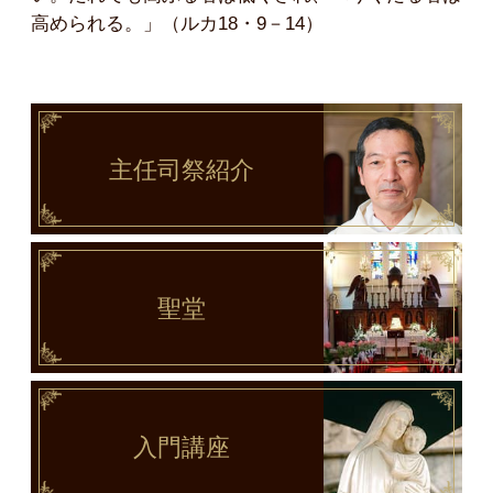
高められる。」（ルカ18・9－14）
主任司祭
紹介
聖堂
入門講座