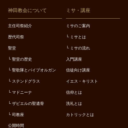
神田教会について
ミサ・講座
主任司祭紹介
ミサのご案内
歴代司祭
ミサとは
聖堂
ミサの流れ
聖堂の歴史
入門講座
聖歌隊とパイプオルガン
信徒向け講座
ステンドグラス
イエス・キリスト
マドニーナ
信仰とは
ザビエルの聖遺骨
洗礼とは
司教座
カトリックとは
公開時間