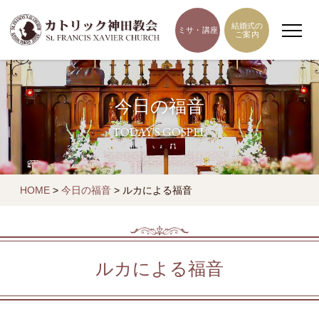
結婚式の
ミサ・講座
ご案内
今日の福音
TODAY'S GOSPEL
HOME
>
今日の福音
>
ルカによる福音
ルカによる福音