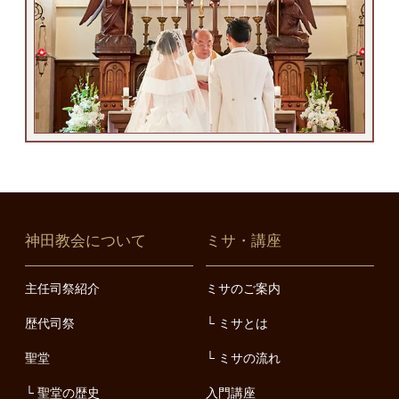
神田教会について
ミサ・講座
主任司祭紹介
ミサのご案内
歴代司祭
ミサとは
聖堂
ミサの流れ
聖堂の歴史
入門講座