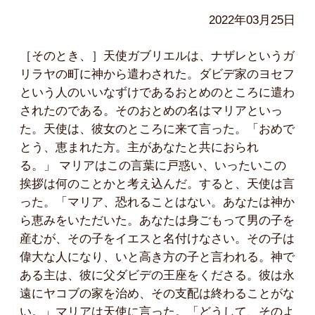
2022年03月25日
［そのとき、］天使ガブリエルは、ナザレというガ
リラヤの町に神から遣わされた。ダビデ家のヨセフ
という人のいいなずけであるおとめのところに遣わ
されたのである。そのおとめの名はマリアといっ
た。天使は、彼女のところに来て言った。「おめで
とう、恵まれた方。主があなたと共におられ
る。」 マリアはこの言葉に戸惑い、いったいこの
挨拶は何のことかと考え込んだ。すると、天使は言
った。「マリア、恐れることはない。あなたは神か
ら恵みをいただいた。あなたは身ごもって男の子を
産むが、その子をイエスと名付けなさい。その子は
偉大な人になり、いと高き方の子と言われる。神で
ある主は、彼に父ダビデの王座をくださる。彼は永
遠にヤコブの家を治め、その支配は終わることがな
い。」マリアは天使に言った。「どうして、そのよ