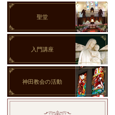
聖堂
入門講座
神田教会
の活動