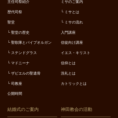
主任司祭紹介
ミサのご案内
歴代司祭
ミサとは
聖堂
ミサの流れ
聖堂の歴史
入門講座
聖歌隊とパイプオルガン
信徒向け講座
ステンドグラス
イエス・キリスト
マドニーナ
信仰とは
ザビエルの聖遺骨
洗礼とは
司教座
カトリックとは
公開時間
結婚式のご案内
神田教会の活動