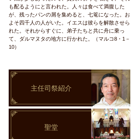
も配るようにと言われた。人々は食べて満腹した
が、残ったパンの屑を集めると、七篭になった。お
よそ四千人の人がいた。イエスは彼らを解散させら
れた。それからすぐに、弟子たちと共に舟に乗っ
て、ダルマヌタの地方に行かれた。（マルコ8・1－
10）
主任司祭
紹介
聖堂