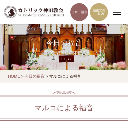
結婚式の
ミサ・講座
ご案内
今日の福音
TODAY'S GOSPEL
HOME
>
今日の福音
>
マルコによる福音
マルコによる福音