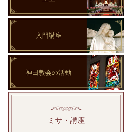
入門講座
神田教会
の活動
ミサ・講座