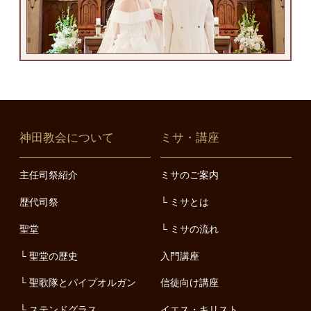
神田教会について
ミサ・講座
主任司祭紹介
ミサのご案内
歴代司祭
ミサとは
聖堂
ミサの流れ
聖堂の歴史
入門講座
聖歌隊とパイプオルガン
信徒向け講座
ステンドグラス
イエス・キリスト