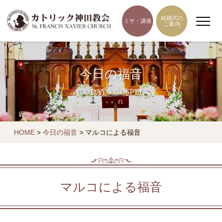
結婚式の
ミサ・講座
ご案内
今日の福音
TODAY'S GOSPEL
HOME
>
今日の福音
>
マルコによる福音
マルコによる福音