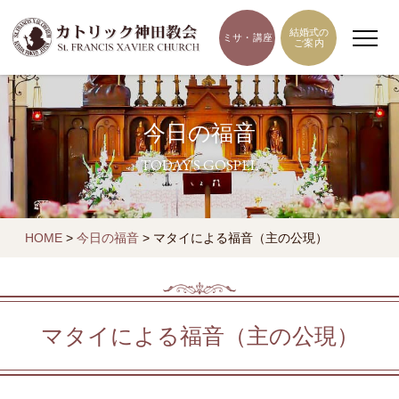
結婚式の
ミサ・講座
ご案内
今日の福音
TODAY'S GOSPEL
HOME
>
今日の福音
>
マタイによる福音（主の公現）
マタイによる福音（主の公現）