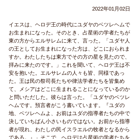
2022年01月02日
イエスは、ヘロデ王の時代にユダヤのベツレヘムで
お生まれになった。そのとき、占星術の学者たちが
東の方からエルサレムに来て、言った。「ユダヤ人
の王としてお生まれになった方は、どこにおられま
すか。わたしたちは東方でその方の星を見たので、
拝みに来たのです。」これを聞いて、ヘロデ王は不
安を抱いた。エルサレムの人々も皆、同様であっ
た。王は民の祭司長たちや律法学者たちを皆集め
て、メシアはどこに生まれることになっているのか
と問いただした。彼らは言った。「ユダヤのベツレ
ヘムです。預言者がこう書いています。『ユダの
地、ベツレヘムよ、お前はユダの指導者たちの中で
決していちばん小さいものではない。お前から指導
者が現れ、わたしの民イスラエルの牧者となるから
である。』」そこで、ヘロデは占星術の学者たちを