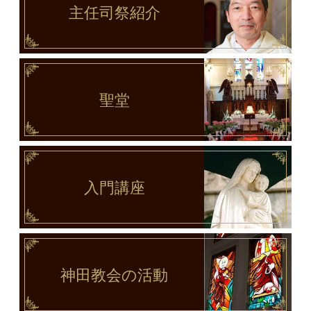
主任司祭
紹介
聖堂
入門講座
神田教会
の活動