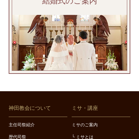
結婚式のご案内
神田教会について
ミサ・講座
主任司祭紹介
ミサのご案内
歴代司祭
ミサとは