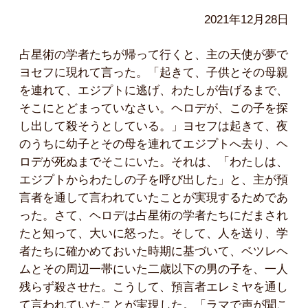
2021年12月28日
占星術の学者たちが帰って行くと、主の天使が夢で
ヨセフに現れて言った。「起きて、子供とその母親
を連れて、エジプトに逃げ、わたしが告げるまで、
そこにとどまっていなさい。ヘロデが、この子を探
し出して殺そうとしている。」ヨセフは起きて、夜
のうちに幼子とその母を連れてエジプトへ去り、ヘ
ロデが死ぬまでそこにいた。それは、「わたしは、
エジプトからわたしの子を呼び出した」と、主が預
言者を通して言われていたことが実現するためであ
った。さて、ヘロデは占星術の学者たちにだまされ
たと知って、大いに怒った。そして、人を送り、学
者たちに確かめておいた時期に基づいて、ベツレヘ
ムとその周辺一帯にいた二歳以下の男の子を、一人
残らず殺させた。こうして、預言者エレミヤを通し
て言われていたことが実現した。「ラマで声が聞こ