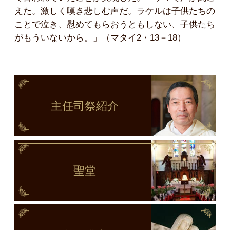
えた。激しく嘆き悲しむ声だ。ラケルは子供たちの
ことで泣き、慰めてもらおうともしない、子供たち
がもういないから。」（マタイ2・13－18）
主任司祭
紹介
聖堂