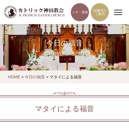
結婚式の
ミサ・講座
ご案内
今日の福音
TODAY'S GOSPEL
HOME
>
今日の福音
>
マタイによる福音
マタイによる福音