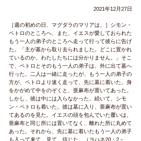
2021年12月27日
［週の初めの日、マグダラのマリアは、］シモン・
ペトロのところへ、また、イエスが愛しておられた
もう一人の弟子のところへ走って行って彼らに告げ
た。「主が墓から取り去られました。どこに置かれ
ているのか、わたしたちには分かりません。」そこ
で、ペトロとそのもう一人の弟子は、外に出て墓へ
行った。二人は一緒に走ったが、もう一人の弟子の
方が、ペトロより速く走って、先に墓に着いた。身
をかがめて中をのぞくと、亜麻布が置いてあった。
しかし、彼は中には入らなかった。続いて、シモ
ン・ペトロも着いた。彼は墓に入り、亜麻布が置い
てあるのを見た。イエスの頭を包んでいた覆いは、
亜麻布と同じ所には置いてなく、離れた所に丸めて
あった。それから、先に墓に着いたもう一人の弟子
も入って来て、見て、信じた。（ヨハネ20・2－