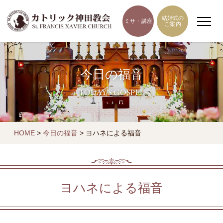
結婚式の
ミサ・講座
ご案内
今日の福音
TODAY'S GOSPEL
HOME
>
今日の福音
>
ヨハネによる福音
ヨハネによる福音