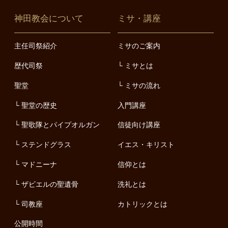
神田教会について
ミサ・講座
主任司祭紹介
ミサのご案内
歴代司祭
ミサとは
聖堂
ミサの流れ
聖堂の歴史
入門講座
聖歌隊とパイプオルガン
信徒向け講座
ステンドグラス
イエス・キリスト
マドニーナ
信仰とは
ザビエルの聖遺骨
洗礼とは
司教座
カトリックとは
公開時間