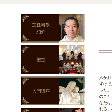
主任司祭
紹介
聖堂
六か月
ずけで
った。
入門講座
のこと
なたは
れる。