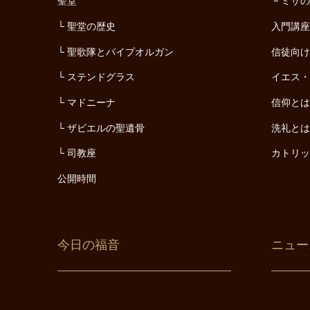
聖堂
ミサ
聖堂の歴史
入門講
聖歌隊とパイプオルガン
信徒向
ステンドグラス
イエス
マドニーナ
信仰と
ザビエルの聖遺骨
洗礼と
司教座
カトリ
公開時間
今日の福音
ニュー