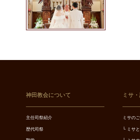
神田教会について
ミサ・
主任司祭紹介
ミサの
歴代司祭
ミサ