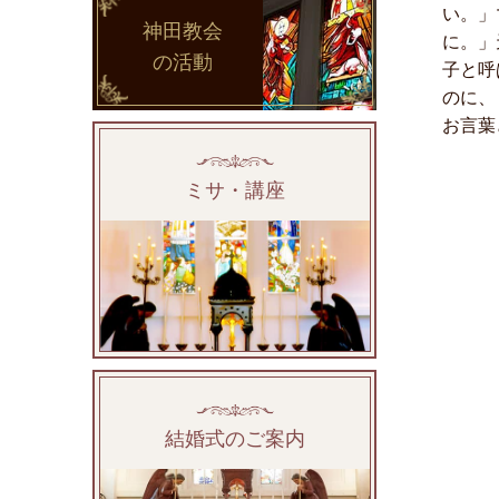
い。」
神田教会
に。」
の活動
子と呼
のに、
お言葉
ミサ・講座
結婚式のご案内