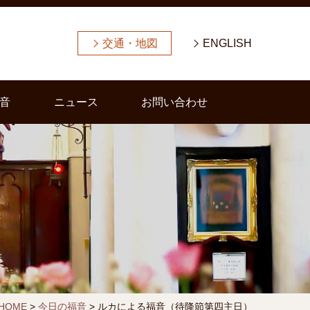
交通・地図
ENGLISH
音
ニュース
お問い合わせ
HOME
>
今日の福音
>
ルカによる福音（待降節第四主日）