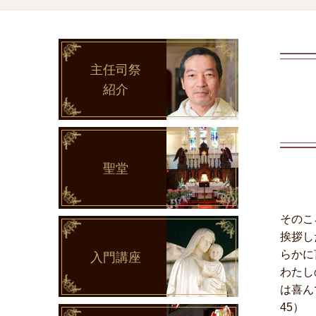
主任司祭
紹介
聖堂
そのこ
挨拶し
らかに
入門講座
わたし
は喜ん
45）