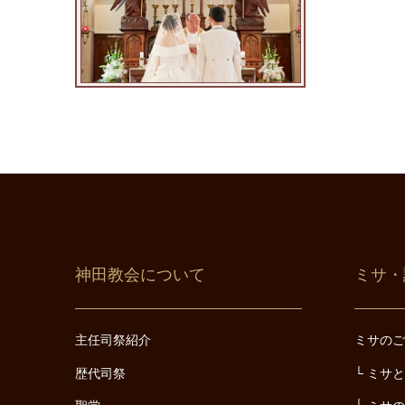
神田教会について
ミサ・
主任司祭紹介
ミサの
歴代司祭
ミサ