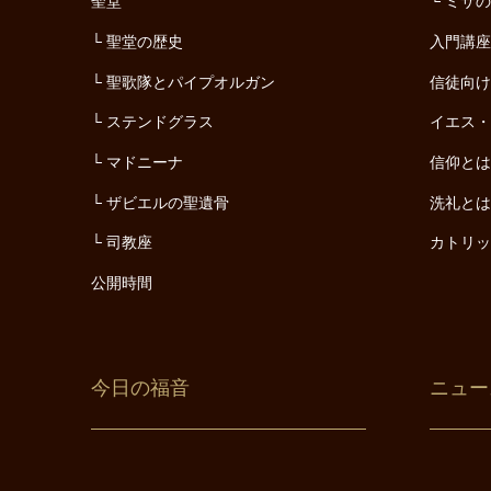
聖堂
ミサ
聖堂の歴史
入門講
聖歌隊とパイプオルガン
信徒向
ステンドグラス
イエス
マドニーナ
信仰と
ザビエルの聖遺骨
洗礼と
司教座
カトリ
公開時間
今日の福音
ニュー