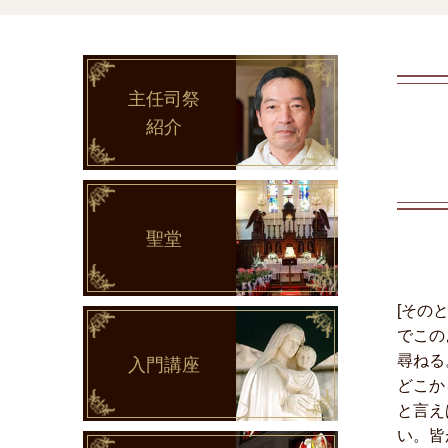
主任司祭
紹介
聖堂
[その
でこの
尋ねる
入門講座
どこか
と言え
い。皆