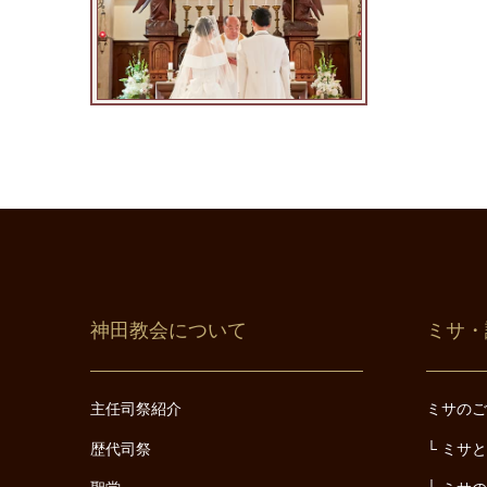
神田教会について
ミサ・
主任司祭紹介
ミサの
歴代司祭
ミサ