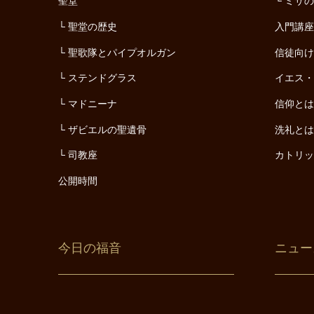
聖堂
ミサ
聖堂の歴史
入門講
聖歌隊とパイプオルガン
信徒向
ステンドグラス
イエス
マドニーナ
信仰と
ザビエルの聖遺骨
洗礼と
司教座
カトリ
公開時間
今日の福音
ニュー