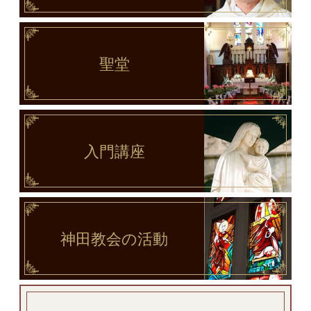
聖堂
入門講座
神田教会
の活動