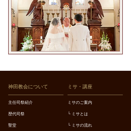
神田教会について
ミサ・講座
主任司祭紹介
ミサのご案内
歴代司祭
ミサとは
聖堂
ミサの流れ