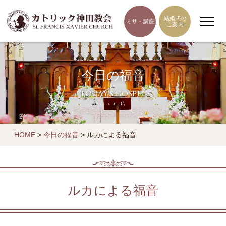
結婚式の
ミサ・講座
ご案内
今日の福音
TODAY'S GOSPEL
HOME
>
今日の福音
>
ルカによる福音
ルカによる福音