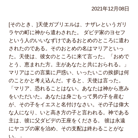
2021年12月08日
[そのとき、]天使ガブリエルは、ナザレというガリ
ラヤの町に神から遣わされた。 ダビデ家のヨセフ
という人のいいなずけであるおとめのところに遣わ
されたのである。そのおとめの名はマリアといっ
た。天使は、彼女のところに来て言った。「おめで
とう、恵まれた方。主があなたと共におられる。」
マリアはこの言葉に戸惑い、いったいこの挨拶は何
のことかと考え込んだ。すると、天使は言った。
「マリア、恐れることはない。あなたは神から恵み
をいただいた。あなたは身ごもって男の子を産む
が、その子をイエスと名付けなさい。その子は偉大
な人になり、いと高き方の子と言われる。神である
主は、彼に父ダビデの王座をくださる。 彼は永遠
にヤコブの家を治め、その支配は終わることがな
い。」