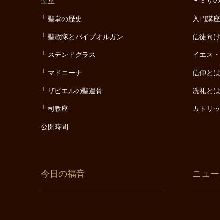
聖堂
ミサ
聖堂の歴史
入門講
聖歌隊とパイプオルガン
信徒向
ステンドグラス
イエス
マドニーナ
信仰と
ザビエルの聖遺骨
洗礼と
司教座
カトリ
公開時間
今日の福音
ニュー