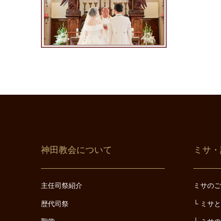
神田教会について
ミサ・
主任司祭紹介
ミサの
歴代司祭
ミサ