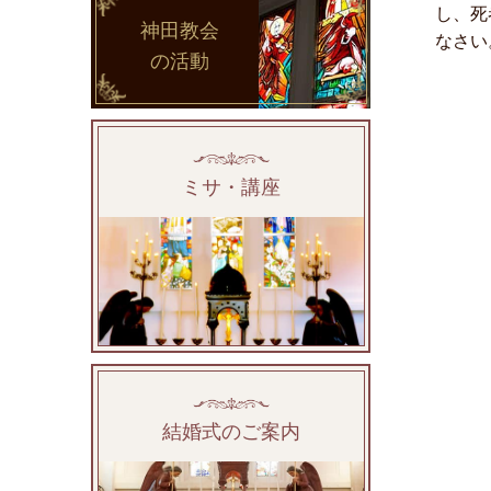
し、死
神田教会
なさい
の活動
ミサ・講座
結婚式のご案内