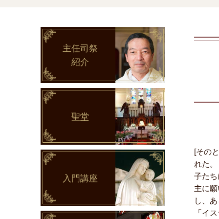
主任司祭
紹介
聖堂
[その
れた。
子たち
入門講座
主に願
し、あ
「イス