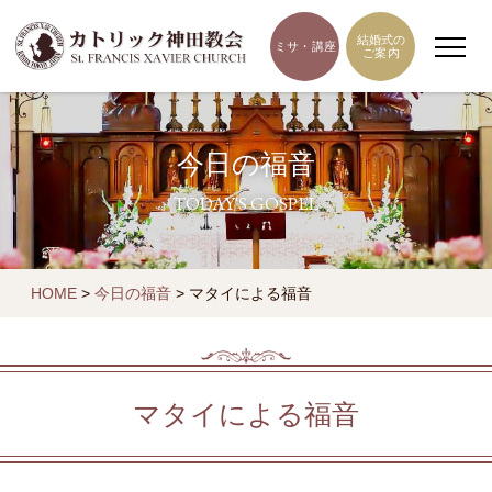
結婚式の
ミサ・講座
ご案内
今日の福音
TODAY'S GOSPEL
HOME
>
今日の福音
>
マタイによる福音
マタイによる福音