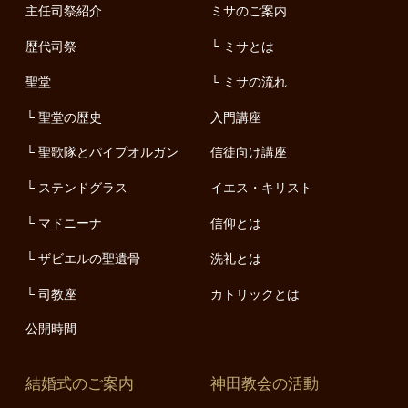
主任司祭紹介
ミサのご案内
歴代司祭
ミサとは
聖堂
ミサの流れ
聖堂の歴史
入門講座
聖歌隊とパイプオルガン
信徒向け講座
ステンドグラス
イエス・キリスト
マドニーナ
信仰とは
ザビエルの聖遺骨
洗礼とは
司教座
カトリックとは
公開時間
結婚式のご案内
神田教会の活動