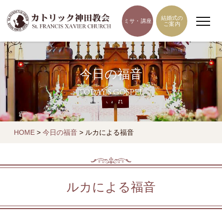
結婚式の
ミサ・講座
ご案内
今日の福音
TODAY'S GOSPEL
HOME
>
今日の福音
>
ルカによる福音
ルカによる福音