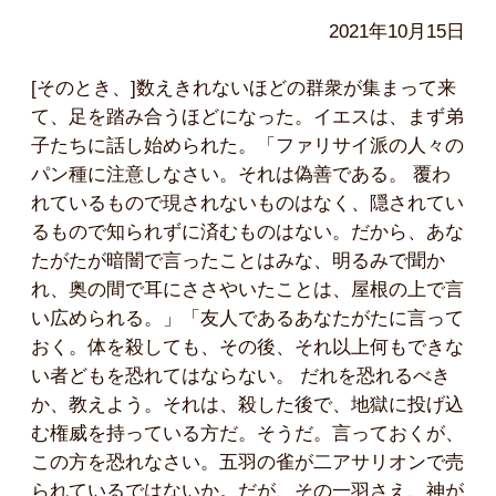
2021年10月15日
[そのとき、]数えきれないほどの群衆が集まって来
て、足を踏み合うほどになった。イエスは、まず弟
子たちに話し始められた。「ファリサイ派の人々の
パン種に注意しなさい。それは偽善である。 覆わ
れているもので現されないものはなく、隠されてい
るもので知られずに済むものはない。だから、あな
たがたが暗闇で言ったことはみな、明るみで聞か
れ、奥の間で耳にささやいたことは、屋根の上で言
い広められる。」「友人であるあなたがたに言って
おく。体を殺しても、その後、それ以上何もできな
い者どもを恐れてはならない。 だれを恐れるべき
か、教えよう。それは、殺した後で、地獄に投げ込
む権威を持っている方だ。そうだ。言っておくが、
この方を恐れなさい。五羽の雀が二アサリオンで売
られているではないか。だが、その一羽さえ、神が