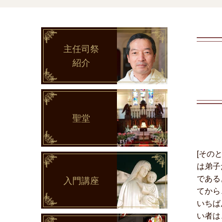
主任司祭
紹介
聖堂
[その
は弟子
である
入門講座
てから
いちば
い者は