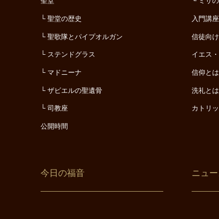
聖堂
ミサ
聖堂の歴史
入門講
聖歌隊とパイプオルガン
信徒向
ステンドグラス
イエス
マドニーナ
信仰と
ザビエルの聖遺骨
洗礼と
司教座
カトリ
公開時間
今日の福音
ニュー