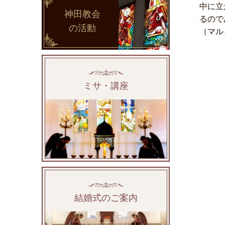
中に立
神田教会
るので
の活動
（マル
ミサ・講座
結婚式のご案内