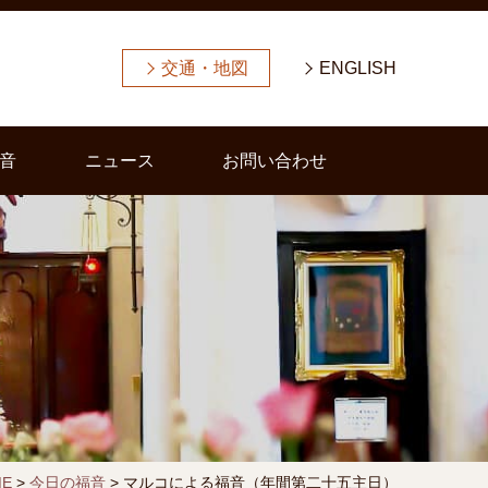
交通・地図
ENGLISH
音
ニュース
お問い合わせ
ME
>
今日の福音
>
マルコによる福音（年間第二十五主日）