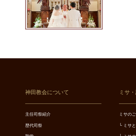
神田教会について
ミサ・
主任司祭紹介
ミサの
歴代司祭
ミサ