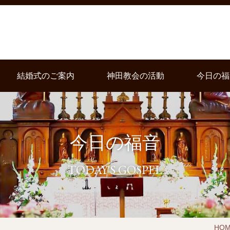
結婚式のご案内
神田教会の活動
今日の福
今日の福音
TODAY'S GOSPEL
HO