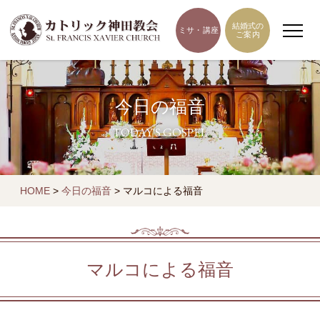
結婚式の
ミサ・講座
ご案内
今日の福音
TODAY'S GOSPEL
HOME
>
今日の福音
>
マルコによる福音
マルコによる福音