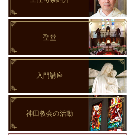
聖堂
入門講座
神田教会
の活動