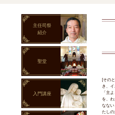
主任司祭
紹介
聖堂
[その
き、イ
「主よ
入門講座
を、わ
なない
たしの