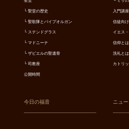
聖堂
ミサ
聖堂の歴史
入門講
聖歌隊とパイプオルガン
信徒向
ステンドグラス
イエス
マドニーナ
信仰と
ザビエルの聖遺骨
洗礼と
司教座
カトリ
公開時間
今日の福音
ニュー