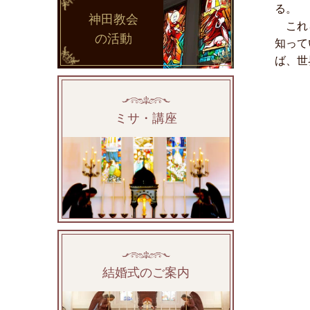
る。
神田教会
これら
の活動
知って
ば、世
ミサ・講座
結婚式のご案内