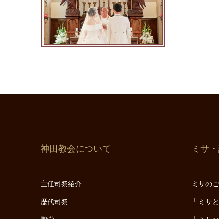
神田教会について
ミサ・
主任司祭紹介
ミサの
歴代司祭
ミサ