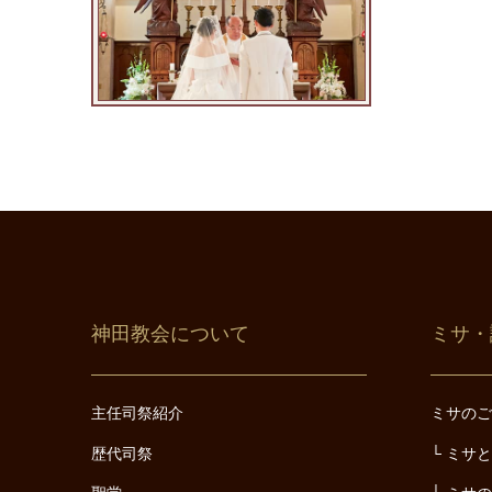
神田教会について
ミサ・
主任司祭紹介
ミサの
歴代司祭
ミサ