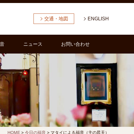
交通・地図
ENGLISH
音
ニュース
お問い合わせ
HOME
>
今日の福音
>
マタイによる福音（主の昇天）