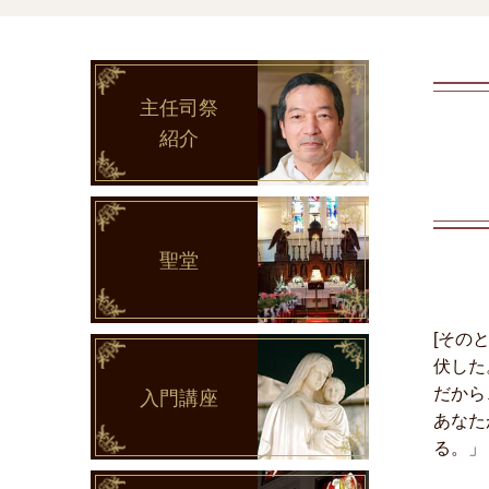
主任司祭
紹介
聖堂
[その
伏した
だから
入門講座
あなた
る。」