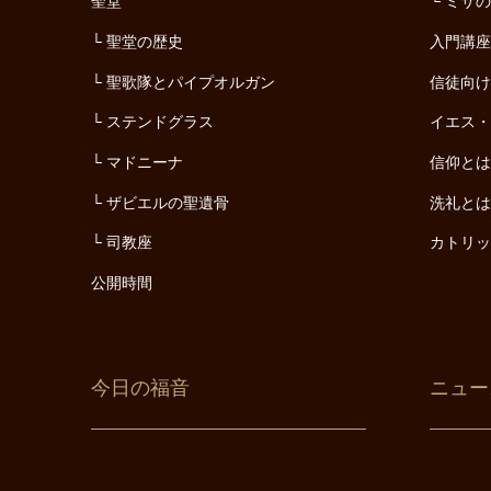
聖堂
ミサ
聖堂の歴史
入門講
聖歌隊とパイプオルガン
信徒向
ステンドグラス
イエス
マドニーナ
信仰と
ザビエルの聖遺骨
洗礼と
司教座
カトリ
公開時間
今日の福音
ニュー