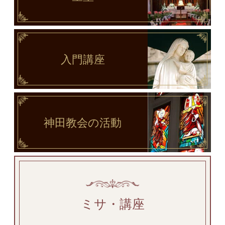
入門講座
神田教会
の活動
ミサ・講座