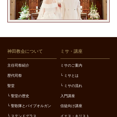
神田教会について
ミサ・講座
主任司祭紹介
ミサのご案内
歴代司祭
ミサとは
聖堂
ミサの流れ
聖堂の歴史
入門講座
聖歌隊とパイプオルガン
信徒向け講座
ステンドグラス
イエス・キリスト