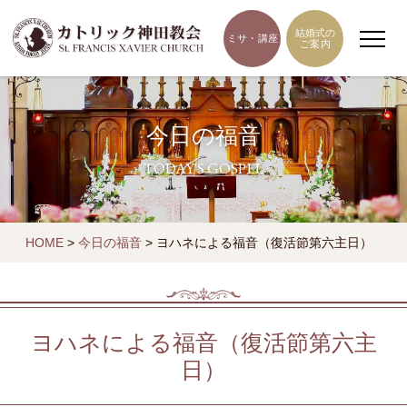
結婚式の
ミサ・講座
ご案内
今日の福音
TODAY'S GOSPEL
HOME
>
今日の福音
>
ヨハネによる福音（復活節第六主日）
ヨハネによる福音（復活節第六主
日）