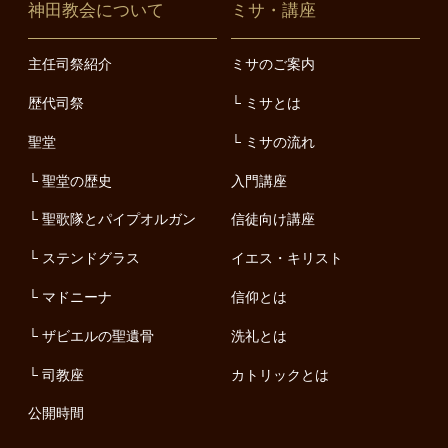
神田教会について
ミサ・講座
主任司祭紹介
ミサのご案内
歴代司祭
ミサとは
聖堂
ミサの流れ
聖堂の歴史
入門講座
聖歌隊とパイプオルガン
信徒向け講座
ステンドグラス
イエス・キリスト
マドニーナ
信仰とは
ザビエルの聖遺骨
洗礼とは
司教座
カトリックとは
公開時間