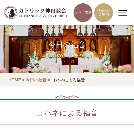
結婚式の
ミサ・講座
ご案内
今日の福音
TODAY'S GOSPEL
HOME
>
今日の福音
>
ヨハネによる福音
ヨハネによる福音