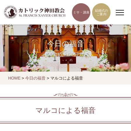
結婚式の
ミサ・講座
ご案内
今日の福音
TODAY'S GOSPEL
HOME
>
今日の福音
>
マルコによる福音
マルコによる福音