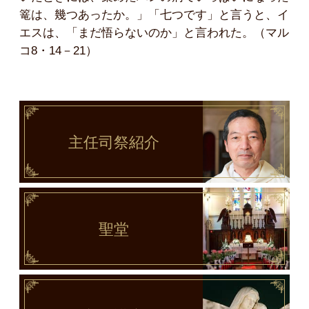
篭は、幾つあったか。」「七つです」と言うと、イ
エスは、「まだ悟らないのか」と言われた。（マル
コ8・14－21）
主任司祭
紹介
聖堂