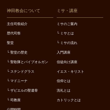
神田教会について
ミサ・講座
主任司祭紹介
ミサのご案内
歴代司祭
ミサとは
聖堂
ミサの流れ
聖堂の歴史
入門講座
聖歌隊とパイプオルガン
信徒向け講座
ステンドグラス
イエス・キリスト
マドニーナ
信仰とは
ザビエルの聖遺骨
洗礼とは
司教座
カトリックとは
公開時間