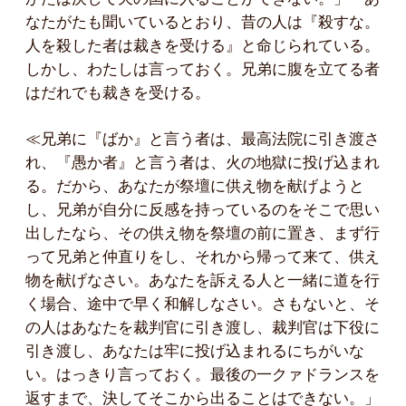
なたがたも聞いているとおり、昔の人は『殺すな。
人を殺した者は裁きを受ける』と命じられている。
しかし、わたしは言っておく。兄弟に腹を立てる者
はだれでも裁きを受ける。
≪兄弟に『ばか』と言う者は、最高法院に引き渡さ
れ、『愚か者』と言う者は、火の地獄に投げ込まれ
る。だから、あなたが祭壇に供え物を献げようと
し、兄弟が自分に反感を持っているのをそこで思い
出したなら、その供え物を祭壇の前に置き、まず行
って兄弟と仲直りをし、それから帰って来て、供え
物を献げなさい。あなたを訴える人と一緒に道を行
く場合、途中で早く和解しなさい。さもないと、そ
の人はあなたを裁判官に引き渡し、裁判官は下役に
引き渡し、あなたは牢に投げ込まれるにちがいな
い。はっきり言っておく。最後の一クァドランスを
返すまで、決してそこから出ることはできない。」