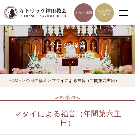
結婚式の
ミサ・講座
ご案内
今日の福音
TODAY'S GOSPEL
HOME
>
今日の福音
>
マタイによる福音（年間第六主日）
マタイによる福音（年間第六主
日）