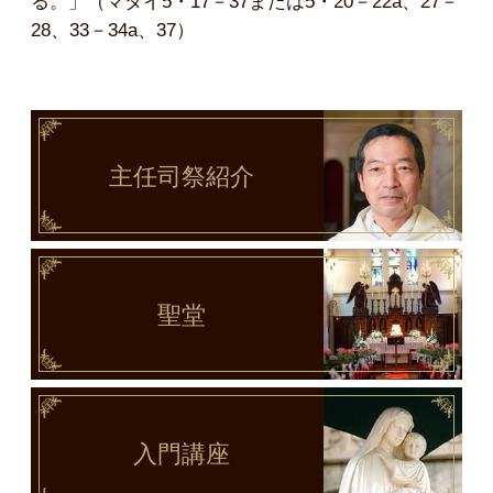
る。」（マタイ5・17－37または5・20－22a、27－
28、33－34a、37）
主任司祭
紹介
聖堂
入門講座