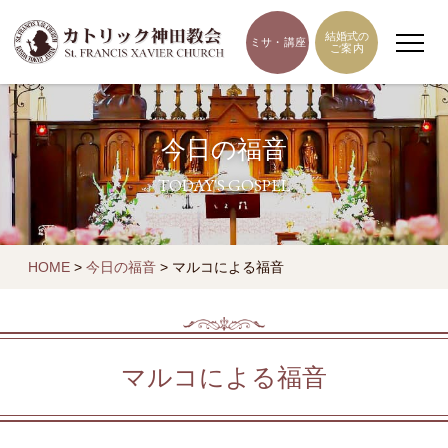
結婚式の
ミサ・講座
ご案内
今日の福音
TODAY'S GOSPEL
HOME
>
今日の福音
>
マルコによる福音
マルコによる福音