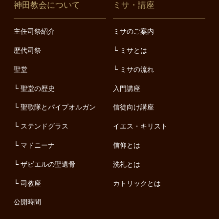
神田教会について
ミサ・講座
主任司祭紹介
ミサのご案内
歴代司祭
ミサとは
聖堂
ミサの流れ
聖堂の歴史
入門講座
聖歌隊とパイプオルガン
信徒向け講座
ステンドグラス
イエス・キリスト
マドニーナ
信仰とは
ザビエルの聖遺骨
洗礼とは
司教座
カトリックとは
公開時間