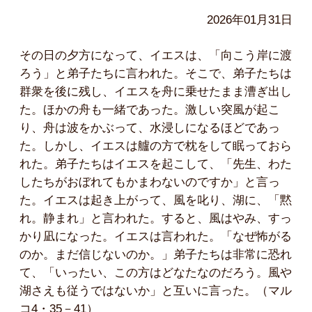
2026年01月31日
その日の夕方になって、イエスは、「向こう岸に渡
ろう」と弟子たちに言われた。そこで、弟子たちは
群衆を後に残し、イエスを舟に乗せたまま漕ぎ出し
た。ほかの舟も一緒であった。激しい突風が起こ
り、舟は波をかぶって、水浸しになるほどであっ
た。しかし、イエスは艫の方で枕をして眠っておら
れた。弟子たちはイエスを起こして、「先生、わた
したちがおぼれてもかまわないのですか」と言っ
た。イエスは起き上がって、風を叱り、湖に、「黙
れ。静まれ」と言われた。すると、風はやみ、すっ
かり凪になった。イエスは言われた。「なぜ怖がる
のか。まだ信じないのか。」弟子たちは非常に恐れ
て、「いったい、この方はどなたなのだろう。風や
湖さえも従うではないか」と互いに言った。（マル
コ4・35－41）