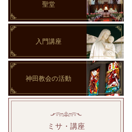
聖堂
入門講座
神田教会
の活動
ミサ・講座