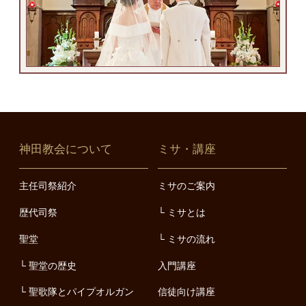
神田教会について
ミサ・講座
主任司祭紹介
ミサのご案内
歴代司祭
ミサとは
聖堂
ミサの流れ
聖堂の歴史
入門講座
聖歌隊とパイプオルガン
信徒向け講座