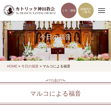
結婚式の
ミサ・講座
ご案内
今日の福音
TODAY'S GOSPEL
HOME
>
今日の福音
>
マルコによる福音
マルコによる福音