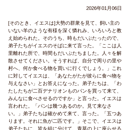
2026年01月06日
[そのとき、イエスは]大勢の群衆を見て、飼い主の
いない羊のような有様を深く憐れみ、いろいろと教
え始められた。そのうち、時もだいぶたったので、
弟子たちがイエスのそばに来て言った。「ここは人
里離れた所で、時間もだいぶたちました。人々を解
散させてください。そうすれば、自分で周りの里や
村へ、何か食べる物を買いに行くでしょう。」これ
に対してイエスは、「あなたがたが彼らに食べ物を
与えなさい」とお答えになった。弟子たちは、「わ
たしたちが二百デナリオンものパンを買って来て、
みんなに食べさせるのですか」と言った。イエスは
言われた。「パンは幾つあるのか。見て来なさ
い。」弟子たちは確かめて来て、言った。「五つあ
ります。それに魚が二匹です。」そこで、イエスは
弟子たちに、皆を組に分けて、青草の上に座らせる