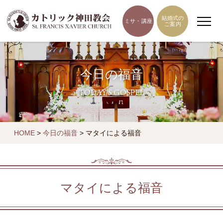
結婚式の
ミサ・講座
ご案内
今日の福音
TODAY'S GOSPEL
HOME
>
今日の福音
>
マタイによる福音
マタイによる福音