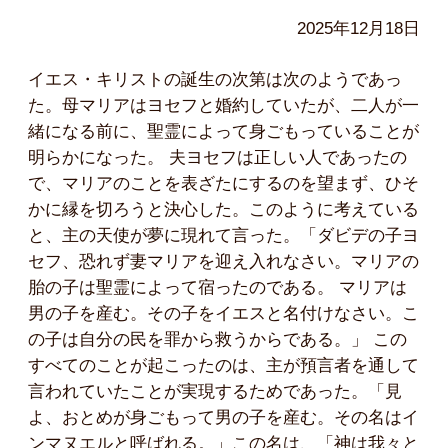
2025年12月18日
イエス・キリストの誕生の次第は次のようであっ
た。母マリアはヨセフと婚約していたが、二人が一
緒になる前に、聖霊によって身ごもっていることが
明らかになった。 夫ヨセフは正しい人であったの
で、マリアのことを表ざたにするのを望まず、ひそ
かに縁を切ろうと決心した。このように考えている
と、主の天使が夢に現れて言った。「ダビデの子ヨ
セフ、恐れず妻マリアを迎え入れなさい。マリアの
胎の子は聖霊によって宿ったのである。 マリアは
男の子を産む。その子をイエスと名付けなさい。こ
の子は自分の民を罪から救うからである。」 この
すべてのことが起こったのは、主が預言者を通して
言われていたことが実現するためであった。「見
よ、おとめが身ごもって男の子を産む。その名はイ
ンマヌエルと呼ばれる。」この名は、「神は我々と