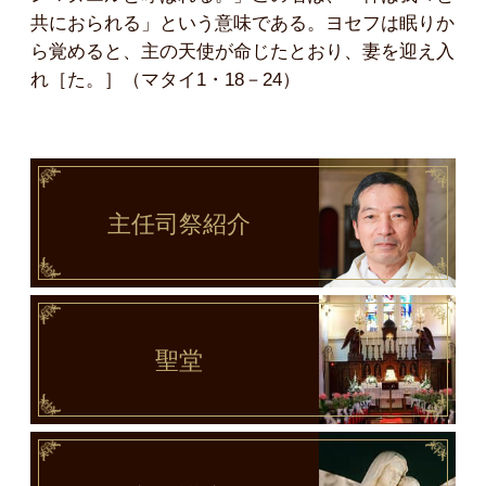
共におられる」という意味である。ヨセフは眠りか
ら覚めると、主の天使が命じたとおり、妻を迎え入
れ［た。］（マタイ1・18－24）
主任司祭
紹介
聖堂