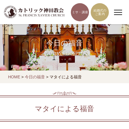
結婚式の
ミサ・講座
ご案内
今日の福音
TODAY'S GOSPEL
HOME
>
今日の福音
>
マタイによる福音
マタイによる福音