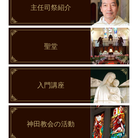
主任司祭
紹介
聖堂
入門講座
神田教会
の活動