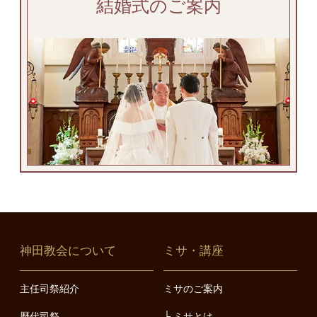
結婚式のご案内
神田教会について
ミサ・講座
主任司祭紹介
ミサのご案内
歴代司祭
ミサとは