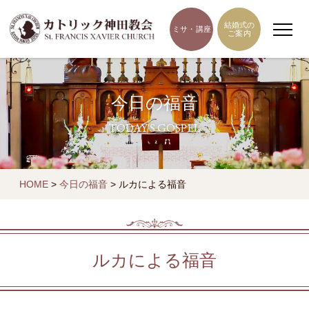
結婚式の
ミサ・講座
ご案内
今日の福音
TODAY'S GOSPEL
HOME
>
今日の福音
>
ルカによる福音
ルカによる福音