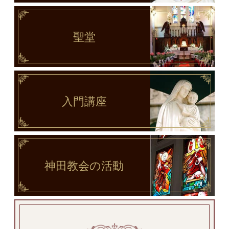
聖堂
入門講座
神田教会
の活動