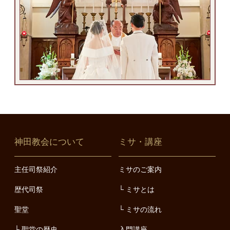
神田教会について
ミサ・講座
主任司祭紹介
ミサのご案内
歴代司祭
ミサとは
聖堂
ミサの流れ
聖堂の歴史
入門講座