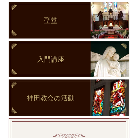
聖堂
入門講座
神田教会
の活動