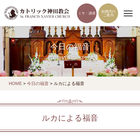
結婚式の
ミサ・講座
ご案内
今日の福音
TODAY'S GOSPEL
HOME
>
今日の福音
>
ルカによる福音
ルカによる福音