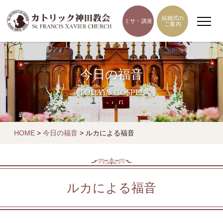
結婚式の
ミサ・講座
ご案内
今日の福音
TODAY'S GOSPEL
HOME
>
今日の福音
>
ルカによる福音
ルカによる福音