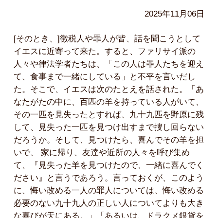
2025年11月06日
[そのとき、]徴税人や罪人が皆、話を聞こうとして
イエスに近寄って来た。すると、ファリサイ派の
人々や律法学者たちは、「この人は罪人たちを迎え
て、食事まで一緒にしている」と不平を言いだし
た。そこで、イエスは次のたとえを話された。「あ
なたがたの中に、百匹の羊を持っている人がいて、
その一匹を見失ったとすれば、九十九匹を野原に残
して、見失った一匹を見つけ出すまで捜し回らない
だろうか。そして、見つけたら、喜んでその羊を担
いで、 家に帰り、友達や近所の人々を呼び集め
て、『見失った羊を見つけたので、一緒に喜んでく
ださい』と言うであろう。言っておくが、このよう
に、悔い改める一人の罪人については、悔い改める
必要のない九十九人の正しい人についてよりも大き
な喜びが天にある。」「あるいは、ドラクメ銀貨を