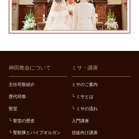
神田教会について
ミサ・講座
主任司祭紹介
ミサのご案内
歴代司祭
ミサとは
聖堂
ミサの流れ
聖堂の歴史
入門講座
聖歌隊とパイプオルガン
信徒向け講座