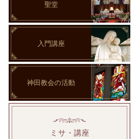
聖堂
入門講座
神田教会
の活動
ミサ・講座