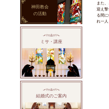
また、
神田教会
迎え撃
の活動
る間に
れ一人
ミサ・講座
結婚式のご案内