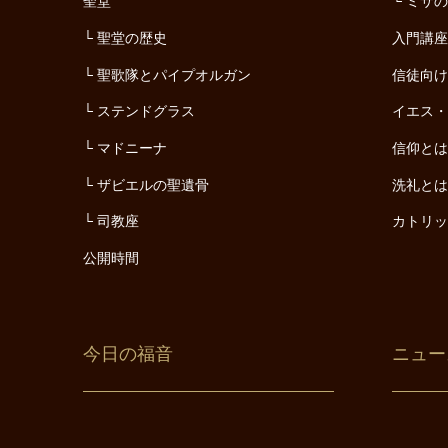
聖堂
ミサ
聖堂の歴史
入門講
聖歌隊とパイプオルガン
信徒向
ステンドグラス
イエス
マドニーナ
信仰と
ザビエルの聖遺骨
洗礼と
司教座
カトリ
公開時間
今日の福音
ニュー