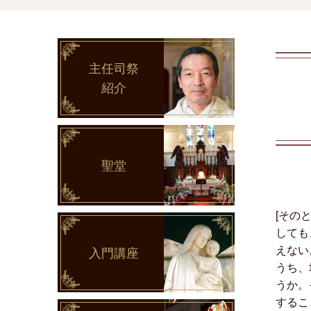
主任司祭
紹介
聖堂
[その
しても
えない
入門講座
うち、
うか。
するこ