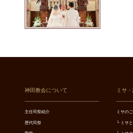
神田教会について
ミサ・
主任司祭紹介
ミサの
歴代司祭
ミサ