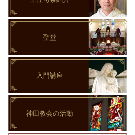
聖堂
入門講座
神田教会
の活動