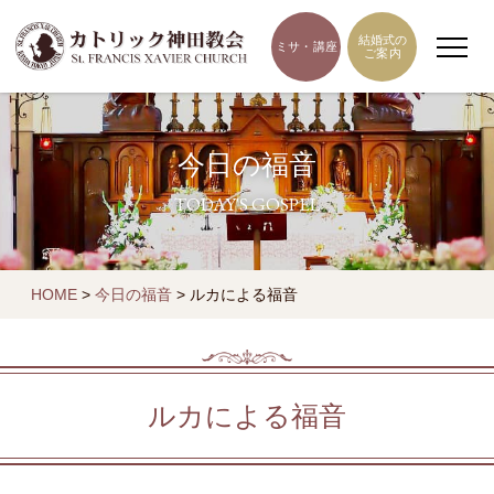
結婚式の
ミサ・講座
ご案内
今日の福音
TODAY'S GOSPEL
HOME
>
今日の福音
>
ルカによる福音
ルカによる福音