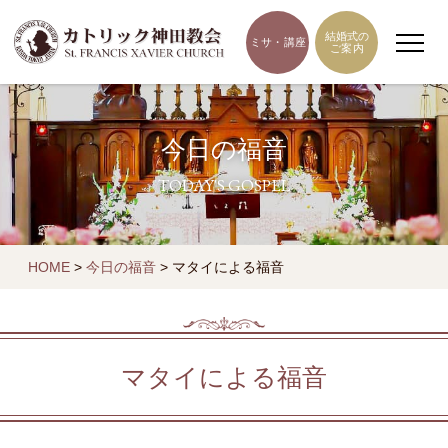
結婚式の
ミサ・講座
ご案内
今日の福音
TODAY'S GOSPEL
HOME
>
今日の福音
>
マタイによる福音
マタイによる福音