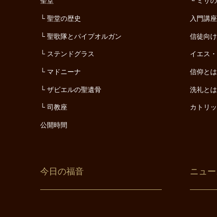
聖堂
ミサ
聖堂の歴史
入門講
聖歌隊とパイプオルガン
信徒向
ステンドグラス
イエス
マドニーナ
信仰と
ザビエルの聖遺骨
洗礼と
司教座
カトリ
公開時間
今日の福音
ニュー