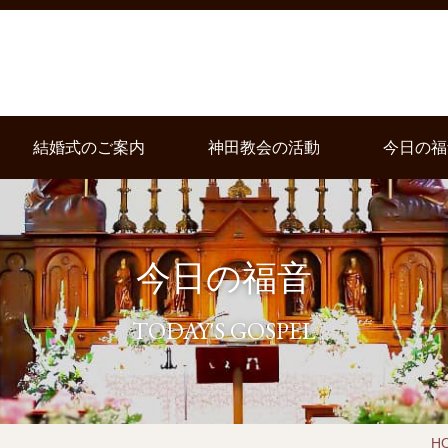
結婚式のご案内
神田教会の活動
今日の福
今日の福音
TODAY'S GOSPEL
H