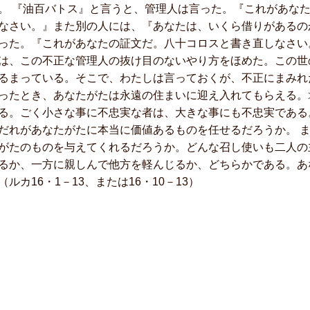
。 『油百バトス』と言うと、管理人は言った。『これがあな
なさい。』また別の人には、『あなたは、いくら借りがあるの
った。『これがあなたの証文だ。八十コロスと書き直しなさい
、この不正な管理人の抜け目のないやり方をほめた。この世
るまっている。そこで、わたしは言っておくが、不正にまみれ
ったとき、あなたがたは永遠の住まいに迎え入れてもらえる。
る。ごく小さな事に不忠実な者は、大きな事にも不忠実である
だれがあなたがたに本当に価値あるものを任せるだろうか。 
がたのものを与えてくれるだろうか。どんな召し使いも二人の
るか、一方に親しんで他方を軽んじるか、どちらかである。あ
（ルカ16・1－13、または16・10－13）