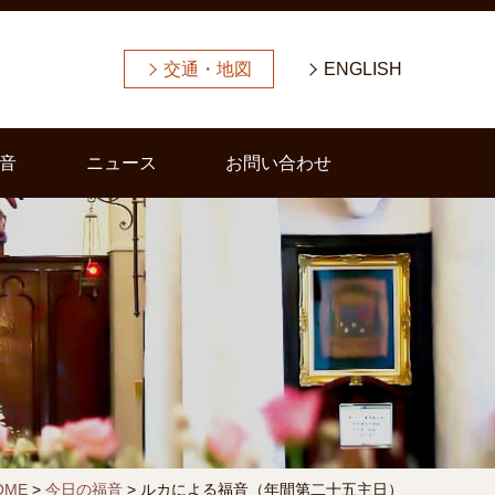
交通・地図
ENGLISH
音
ニュース
お問い合わせ
OME
>
今日の福音
>
ルカによる福音（年間第二十五主日）