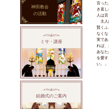
言った
神田教会
き直し
の活動
人は言
主人は
賢くふ
なくな
実であ
ミサ・講座
れば、
あなた
を愛す
い。」
結婚式のご案内