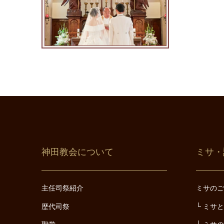
神田教会について
ミサ・
主任司祭紹介
ミサの
歴代司祭
ミサ