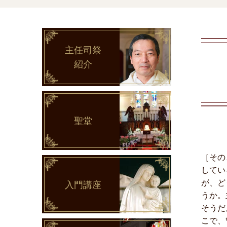
主任司祭
紹介
聖堂
［その
してい
が、ど
入門講座
うか。
そうだ
こで、