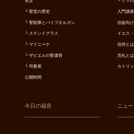
聖堂
ミサ
聖堂の歴史
入門講
聖歌隊とパイプオルガン
信徒向
ステンドグラス
イエス
マドニーナ
信仰と
ザビエルの聖遺骨
洗礼と
司教座
カトリ
公開時間
今日の福音
ニュー