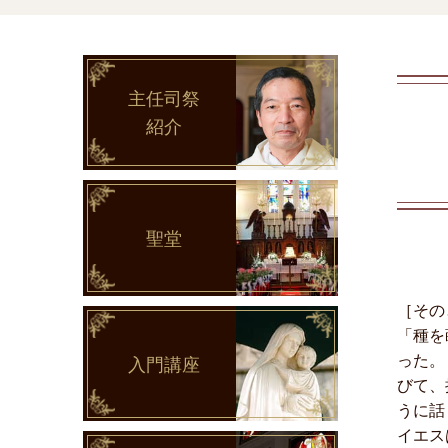
主任司祭
紹介
聖堂
［その
「種を
った。
入門講座
びて、
うに話
イエス