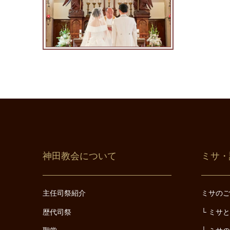
神田教会について
ミサ・
主任司祭紹介
ミサの
歴代司祭
ミサ