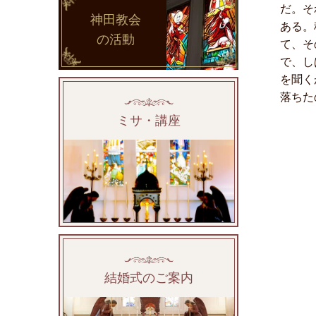
だ。そ
神田教会
ある。
の活動
て、そ
で、し
を聞く
落ちた
ミサ・講座
結婚式のご案内