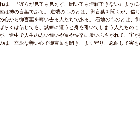
れは、『彼らが見ても見えず、聞いても理解できない』ように
種は神の言葉である。 道端のものとは、御言葉を聞くが、信
の心から御言葉を奪い去る人たちである。 石地のものとは、
ばらくは信じても、試練に遭うと身を引いてしまう人たちのこ
が、途中で人生の思い煩いや富や快楽に覆いふさがれて、実が
のは、立派な善い心で御言葉を聞き、よく守り、忍耐して実を結