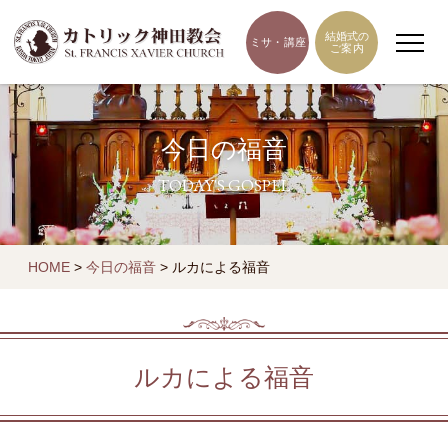
結婚式の
ミサ・講座
ご案内
今日の福音
TODAY'S GOSPEL
HOME
>
今日の福音
>
ルカによる福音
ルカによる福音