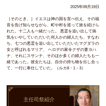
2025年09月19日
［そのとき、］イエスは神の国を宣べ伝え、その福
音を告げ知らせながら、町や村を巡って旅を続けら
れた。十二人も一緒だった。 悪霊を追い出して病
気をいやしていただいた何人かの婦人たち、すなわ
ち、七つの悪霊を追い出していただいたマグダラの
女と呼ばれるマリア、 ヘロデの家令クザの妻ヨハ
ナ、それにスサンナ、そのほか多くの婦人たちも一
緒であった。彼女たちは、自分の持ち物を出し合っ
て、一行に奉仕していた。（ルカ8・1－3）
主任司祭
紹介