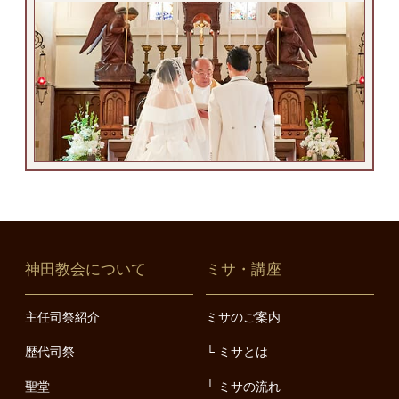
神田教会について
ミサ・講座
主任司祭紹介
ミサのご案内
歴代司祭
ミサとは
聖堂
ミサの流れ