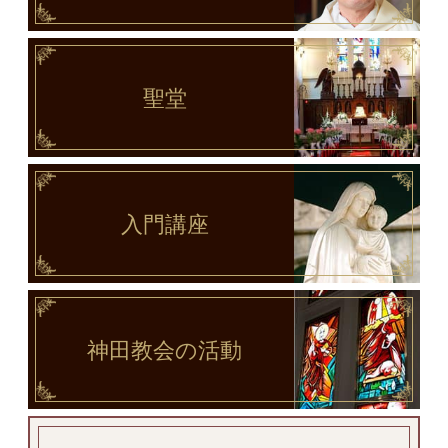
聖堂
入門講座
神田教会
の活動