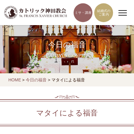
結婚式の
ミサ・講座
ご案内
今日の福音
TODAY'S GOSPEL
HOME
>
今日の福音
>
マタイによる福音
マタイによる福音