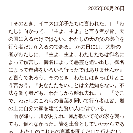
2025年06月26日
［そのとき、イエスは弟子たちに言われた。］「わ
たしに向かって、『主よ、主よ』と言う者が皆、天
の国に入るわけではない。わたしの天の父の御心を
行う者だけが入るのである。 かの日には、大勢の
者がわたしに、『主よ、主よ、わたしたちは御名に
よって預言し、御名によって悪霊を追い出し、御名
によって奇跡をいろいろ行ったではありませんか』
と言うであろう。そのとき、わたしはきっぱりとこ
う言おう。『あなたたちのことは全然知らない。不
法を働く者ども、わたしから離れ去れ。』」「そこ
で、わたしのこれらの言葉を聞いて行う者は皆、岩
の上に自分の家を建てた賢い人に似ている。
雨が降り、川があふれ、風が吹いてその家を襲っ
ても、倒れなかった。岩を土台としていたからであ
る。 わたしのこれらの言葉を聞くだけで行わない