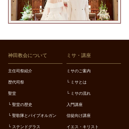
神田教会について
ミサ・講座
主任司祭紹介
ミサのご案内
歴代司祭
ミサとは
聖堂
ミサの流れ
聖堂の歴史
入門講座
聖歌隊とパイプオルガン
信徒向け講座
ステンドグラス
イエス・キリスト