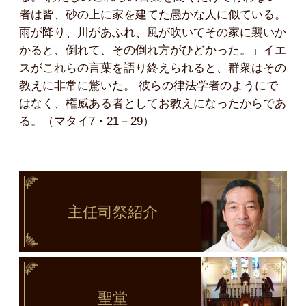
者は皆、砂の上に家を建てた愚かな人に似ている。
雨が降り、川があふれ、風が吹いてその家に襲いか
かると、倒れて、その倒れ方がひどかった。」イエ
スがこれらの言葉を語り終えられると、群衆はその
教えに非常に驚いた。 彼らの律法学者のようにで
はなく、権威ある者としてお教えになったからであ
る。（マタイ7・21－29）
主任司祭
紹介
聖堂