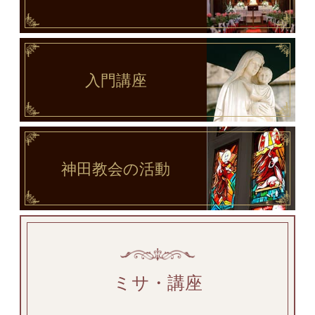
入門講座
神田教会
の活動
ミサ・講座