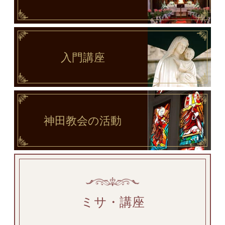
入門講座
神田教会
の活動
ミサ・講座