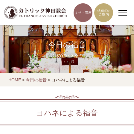
結婚式の
ミサ・講座
ご案内
今日の福音
TODAY'S GOSPEL
HOME
>
今日の福音
>
ヨハネによる福音
ヨハネによる福音