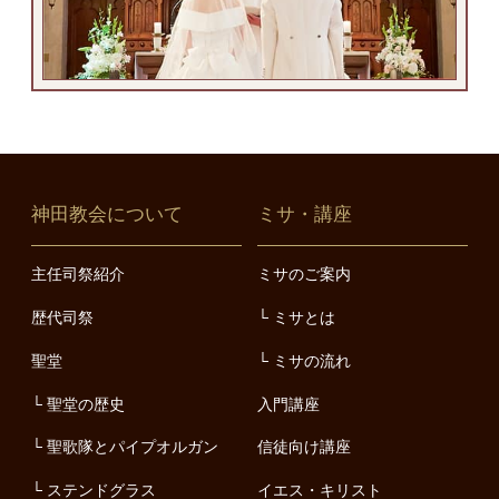
神田教会について
ミサ・講座
主任司祭紹介
ミサのご案内
歴代司祭
ミサとは
聖堂
ミサの流れ
聖堂の歴史
入門講座
聖歌隊とパイプオルガン
信徒向け講座
ステンドグラス
イエス・キリスト