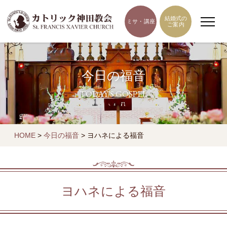
結婚式の
ミサ・講座
ご案内
今日の福音
TODAY'S GOSPEL
HOME
>
今日の福音
>
ヨハネによる福音
ヨハネによる福音