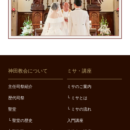
神田教会について
ミサ・講座
主任司祭紹介
ミサのご案内
歴代司祭
ミサとは
聖堂
ミサの流れ
聖堂の歴史
入門講座