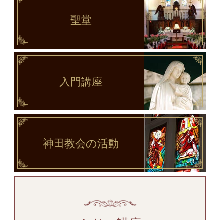
聖堂
入門講座
神田教会
の活動