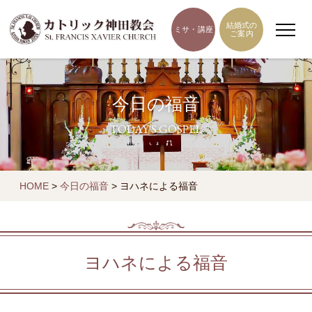
結婚式の
ミサ・講座
ご案内
今日の福音
TODAY'S GOSPEL
HOME
>
今日の福音
>
ヨハネによる福音
ヨハネによる福音