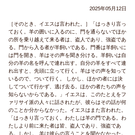
2025年05月12日
［そのとき、イエスは言われた。］「はっきり言っ
ておく。羊の囲いに入るのに、門を通らないでほか
の所を乗り越えて来る者は、盗人であり、強盗であ
る。門から入る者が羊飼いである。門番は羊飼いに
は門を開き、羊はその声を聞き分ける。羊飼いは自
分の羊の名を呼んで連れ出す。自分の羊をすべて連
れ出すと、先頭に立って行く。羊はその声を知って
いるので、ついて行く。 しかし、ほかの者には決
してついて行かず、逃げ去る。ほかの者たちの声を
知らないからである。」イエスは、このたとえをフ
ァリサイ派の人々に話されたが、彼らはその話が何
のことか分からなかった。イエスはまた言われた。
「はっきり言っておく。わたしは羊の門である。わ
たしより前に来た者は皆、盗人であり、強盗であ
る。しかし、羊は彼らの言うことを聞かなかった。