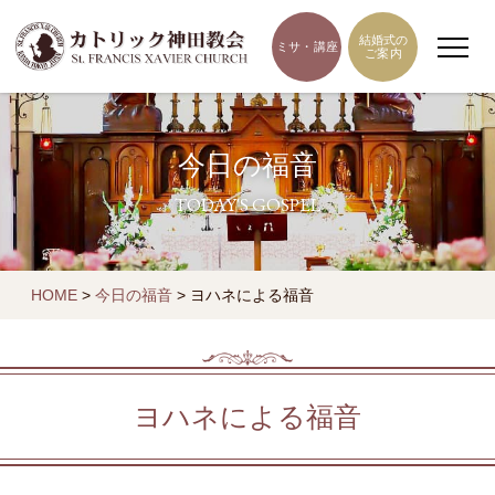
結婚式の
ミサ・講座
ご案内
今日の福音
TODAY'S GOSPEL
HOME
>
今日の福音
>
ヨハネによる福音
ヨハネによる福音