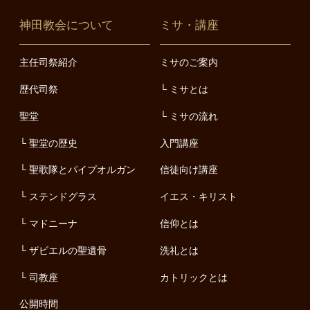
神田教会について
ミサ・講座
主任司祭紹介
ミサのご案内
歴代司祭
ミサとは
聖堂
ミサの流れ
聖堂の歴史
入門講座
聖歌隊とパイプオルガン
信徒向け講座
ステンドグラス
イエス・キリスト
マドニーナ
信仰とは
ザビエルの聖遺骨
洗礼とは
司教座
カトリックとは
公開時間