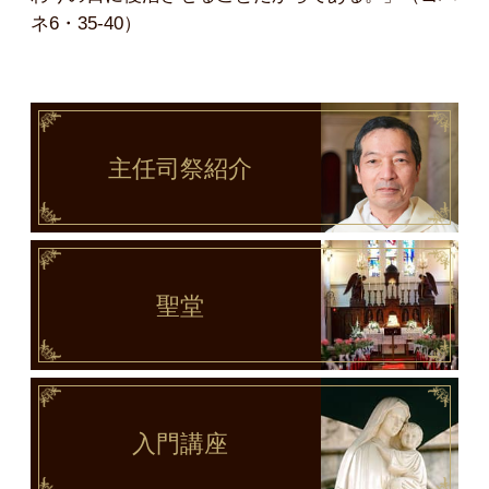
ネ6・35-40）
主任司祭
紹介
聖堂
入門講座