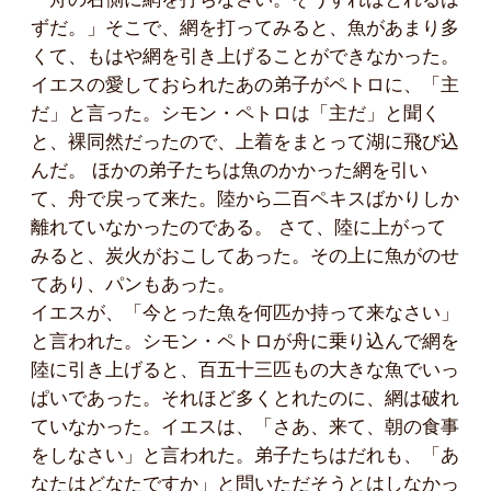
ずだ。」そこで、網を打ってみると、魚があまり多
くて、もはや網を引き上げることができなかった。
イエスの愛しておられたあの弟子がペトロに、「主
だ」と言った。シモン・ペトロは「主だ」と聞く
と、裸同然だったので、上着をまとって湖に飛び込
んだ。 ほかの弟子たちは魚のかかった網を引い
て、舟で戻って来た。陸から二百ペキスばかりしか
離れていなかったのである。 さて、陸に上がって
みると、炭火がおこしてあった。その上に魚がのせ
てあり、パンもあった。
イエスが、「今とった魚を何匹か持って来なさい」
と言われた。シモン・ペトロが舟に乗り込んで網を
陸に引き上げると、百五十三匹もの大きな魚でいっ
ぱいであった。それほど多くとれたのに、網は破れ
ていなかった。イエスは、「さあ、来て、朝の食事
をしなさい」と言われた。弟子たちはだれも、「あ
なたはどなたですか」と問いただそうとはしなかっ