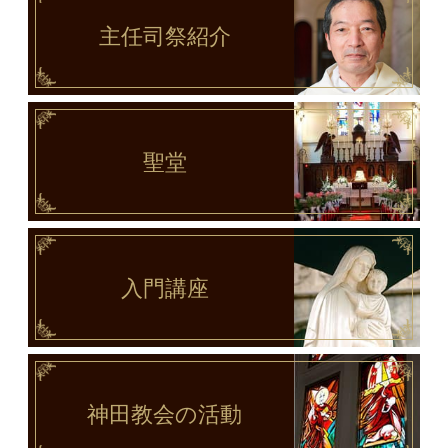
主任司祭
紹介
聖堂
入門講座
神田教会
の活動