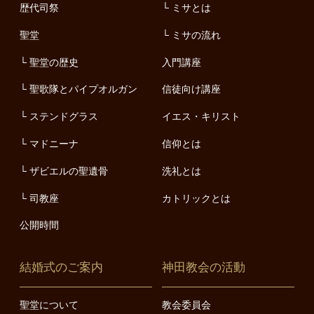
歴代司祭
ミサとは
聖堂
ミサの流れ
聖堂の歴史
入門講座
聖歌隊とパイプオルガン
信徒向け講座
ステンドグラス
イエス・キリスト
マドニーナ
信仰とは
ザビエルの聖遺骨
洗礼とは
司教座
カトリックとは
公開時間
結婚式のご案内
神田教会の活動
聖堂について
教会委員会