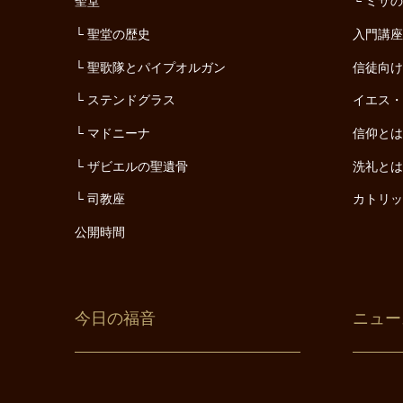
聖堂
ミサ
聖堂の歴史
入門講
聖歌隊とパイプオルガン
信徒向
ステンドグラス
イエス
マドニーナ
信仰と
ザビエルの聖遺骨
洗礼と
司教座
カトリ
公開時間
今日の福音
ニュー