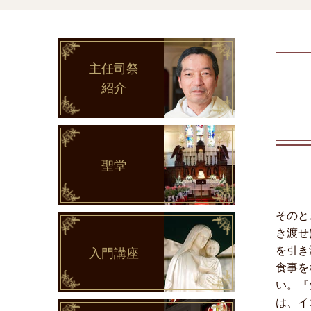
主任司祭
紹介
聖堂
そのと
き渡せ
を引き
入門講座
食事を
い。『
は、イ