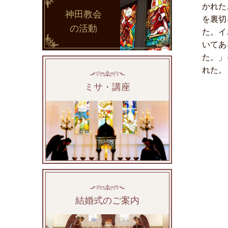
かれた
神田教会
を裏切
の活動
た。イ
いてあ
た。」
れた。
ミサ・講座
結婚式のご案内