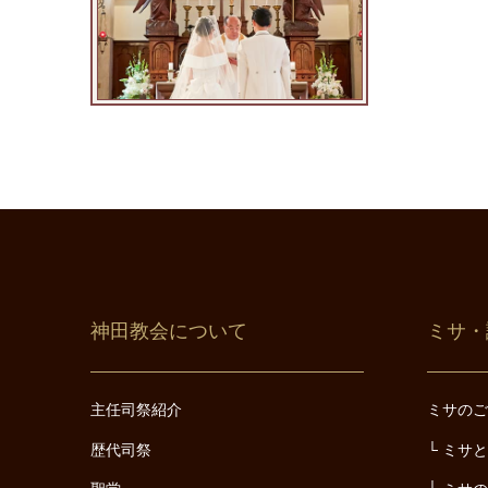
神田教会について
ミサ・
主任司祭紹介
ミサの
歴代司祭
ミサ