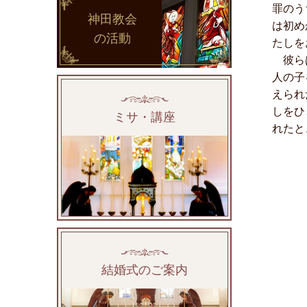
罪のう
神田教会
は初め
の活動
たしを
彼らは
人の子
えられ
しをひ
ミサ・講座
れたと
結婚式のご案内