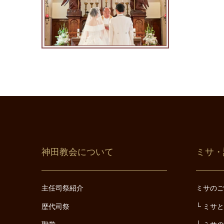
神田教会について
ミサ・
主任司祭紹介
ミサの
歴代司祭
ミサ