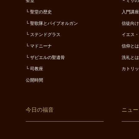
聖堂
ミサ
聖堂の歴史
入門講
聖歌隊とパイプオルガン
信徒向
ステンドグラス
イエス
マドニーナ
信仰と
ザビエルの聖遺骨
洗礼と
司教座
カトリ
公開時間
今日の福音
ニュー