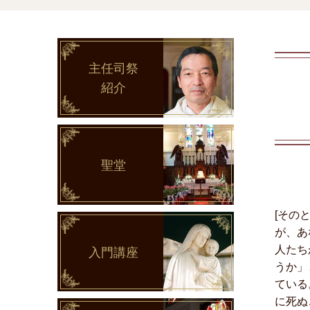
主任司祭
紹介
聖堂
[その
が、あ
人たち
入門講座
うか」
ている
に死ぬ